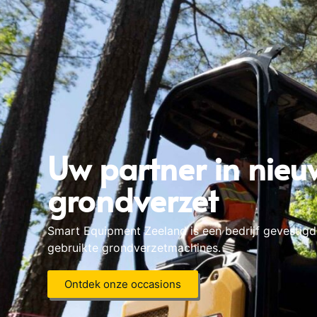
Uw partner in nieu
grondverzet
Smart Equipment Zeeland is een bedrijf gevestigd 
gebruikte grondverzetmachines.
Ontdek onze occasions