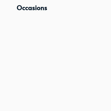
Occasions
Over
SEZ Group is een vooraanstaande tec
Smart
handelsonderneming die gespecialiseer
Equipment
verkoop van shovels, minigravers en 
Zeeland
Strakvlak. Met een sterke focus op sne
en concurrerende prijzen, zijn wij dé 
group
al uw equipment.