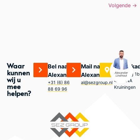
Volgende
→
Waar
Bel naar
Mail naar
Bezoeka
kunnen
Alexander
Zandweg 1b
Alexander
Alexander
Lindhout
wij u
4416 NA
+31 (6) 86
al@sezgroup.nl
mee
Kruiningen
88 69 96
helpen?