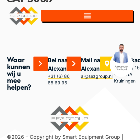
Waar
Bel naar
Mail naar
Bezoeka
kunnen
Alexander
Zandweg 1b
Alexander
Alexander
Lindhout
wij u
4416 NA
+31 (6) 86
al@sezgroup.nl
mee
Kruiningen
88 69 96
helpen?
©2026 – Copyright by Smart Equipment Group |