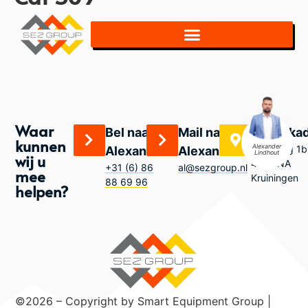
Waar
Bel naar
Mail naar
Bezoeka
kunnen
Alexander
Zandweg 1b
Alexander
Alexander
Lindhout
wij u
4416 NA
+31 (6) 86
al@sezgroup.nl
mee
Kruiningen
88 69 96
helpen?
©2026 – Copyright by Smart Equipment Group |