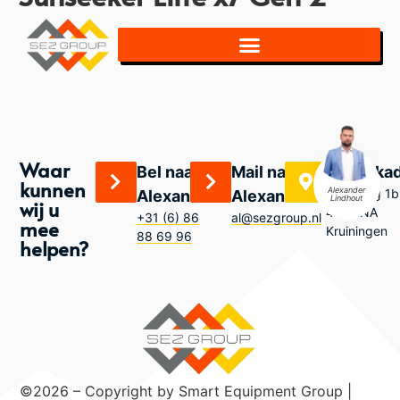
Waar
Bel naar
Mail naar
Bezoeka
kunnen
Alexander
Zandweg 1b
Alexander
Alexander
Lindhout
wij u
4416 NA
+31 (6) 86
al@sezgroup.nl
mee
Kruiningen
88 69 96
helpen?
©2026 – Copyright by Smart Equipment Group |