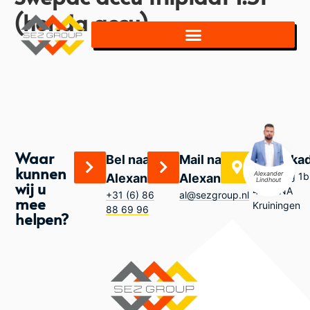
(honda accu)
Waar
Bel naar
Mail naar
Bezoeka
kunnen
Alexander
Zandweg 1b
Alexander
Alexander
Lindhout
wij u
4416 NA
+31 (6) 86
al@sezgroup.nl
mee
Kruiningen
88 69 96
helpen?